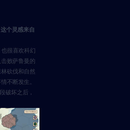
？这个灵感来自
，也很喜欢科幻
人击败萨鲁曼的
森林砍伐和自然
事情不断发生。
一段破坏之后，