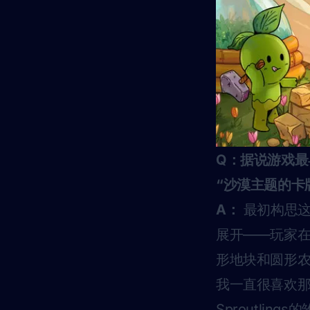
Q：据说游戏
“沙漠主题的卡
A：
最初构思这
展开——玩家
形地块和圆形
我一直很喜欢
Sproutli