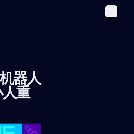
EN
在机器人
小人重