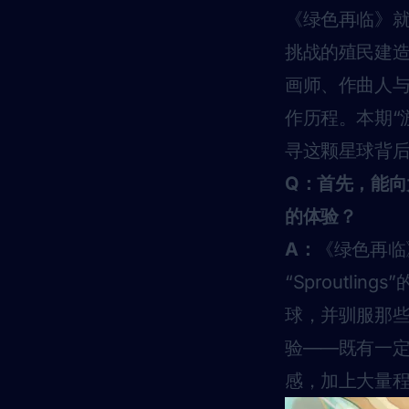
《绿色再临》
挑战的殖民建
画师、作曲人
作历程。本期“游
寻这颗星球背
Q：首先，能
的体验？
A：
《绿色再临
“Sproutl
球，并驯服那
验——既有一
感，加上大量