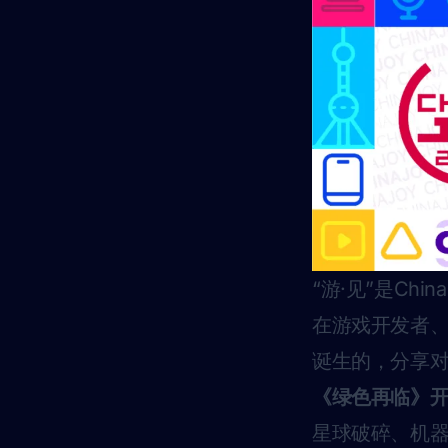
“游·见”是Chi
在游戏开发者
诞生的，分享
《绿色再临》
星球破碎、机