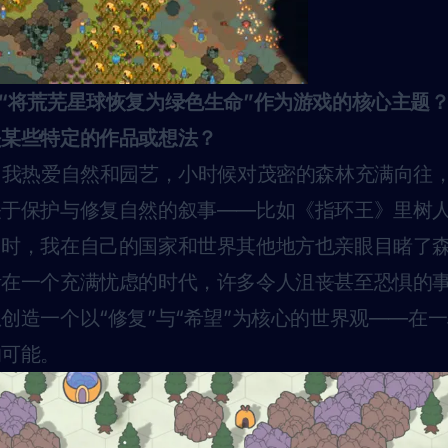
“将荒芜星球恢复为绿色生命”作为游戏的核心主题
是某些特定的作品或想法？
我热爱自然和园艺，小时候对茂密的森林充满向往
关于保护与修复自然的叙事——比如《指环王》里树
同时，我在自己的国家和世界其他地方也亲眼目睹了
活在一个充满忧虑的时代，许多令人沮丧甚至恐惧的
创造一个以“修复”与“希望”为核心的世界观——在
的可能。