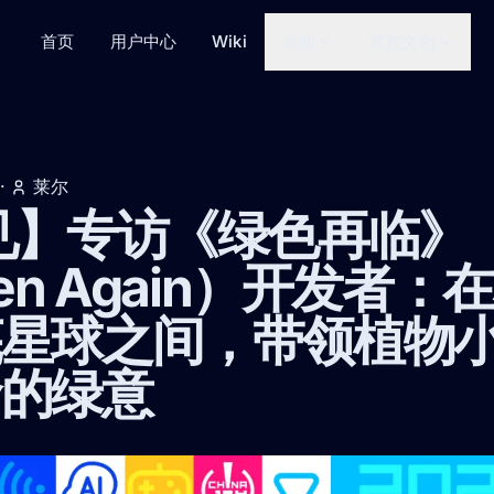
首页
用户中心
Wiki
新闻
官方文档
·
莱尔
见】专访《绿色再临》
een Again）开发者：
芜星球之间，带领植物
命的绿意