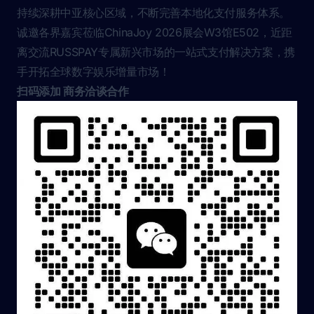
持续深耕中亚核心区域，不断完善本地化支付服务体系。
诚邀各界嘉宾莅临ChinaJoy 2026展会W3馆E502，近距
离交流RUSSPAY专属新兴市场的一站式支付解决方案，携
手开拓全球数字娱乐增量市场！
扫码添加 商务洽谈合作