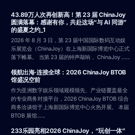
43.89万人次再创新高！第 23 届 ChinaJoy
圆满落幕：感谢有你，共赴这场“与 AI 同游”
的盛夏之约_1
2026 年 8 月 3 日，第 23 届中国国际数码互动娱
乐展览会（ChinaJoy）在上海新国际博览中心正式
落下帷幕。 当第 23 届的钟声敲响， ChinaJoy ......
领航出海·连接全球：2026 ChinaJoy BTOB
馆盛况空前
作为亚洲数字娱乐领域规模领先、产业链覆盖最全
的专业商务对接平台，2026 ChinaJoy BTOB 综合
商务洽谈馆于上海新国际博览中心火热开展。 本届
BTOB 展馆......
233乐园亮相2026 ChinaJoy，“玩创一体”