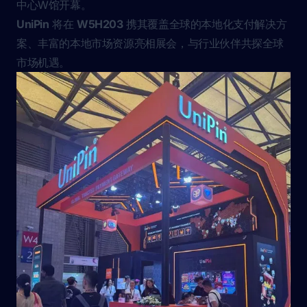
中心W馆开幕。
UniPin
将在
W5H203
携其覆盖全球的本地化支付解决方
案、丰富的本地市场资源亮相展会，与行业伙伴共探全球
市场机遇。