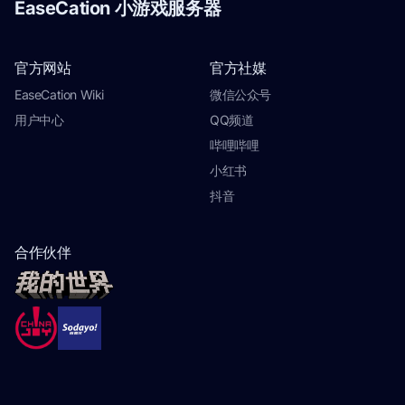
EaseCation 小游戏服务器
官方网站
官方社媒
EaseCation Wiki
微信公众号
用户中心
QQ频道
哔哩哔哩
小红书
抖音
合作伙伴