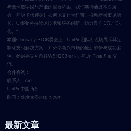
与全球数字娱乐产业的重要桥梁。我们期待通过本次展
会，与更多伙伴探讨如何以支付为纽带，撬动新兴市场增
长。UniPin将持续以技术和服务创新，助力客户实现全球
化。”
本届ChinaJoy BTOB展会上，UniPin团队将现场展示其定
制化支付解决方案，并分享新兴市场的最新趋势与成功案
例。参展嘉宾可前往W5H203展位，与UniPin面对面交
流。
合作咨询：
联系人：cici
UniPin中国商务
邮箱：
cicima@unipin.com
最新文章