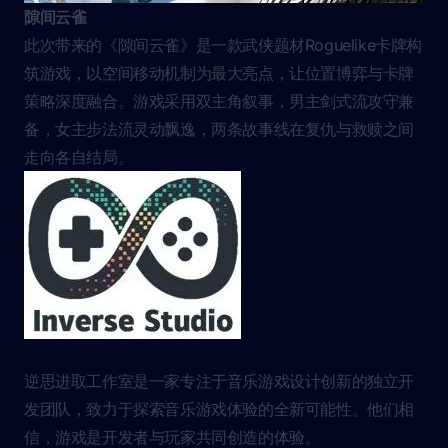
隙间云雀
此次带来的《隙间云雀》是一款武侠题材Roguelike卡牌构
筑游戏，以空间移动机制为最大亮点，让位置博弈与卡牌
策略深度融合。游戏采用双主角叙事，男主剑式流攻守兼
备，女主步法流灵动飘逸，两条故事线在复仇与救赎之间
走向各自结局。
逆思进取工作室是一家专注于音乐游戏设计创新的独立开
发团队，致力于探索音乐游戏体验的全新可能性。他们相
信，游戏是开发者与玩家共同创造的体验。