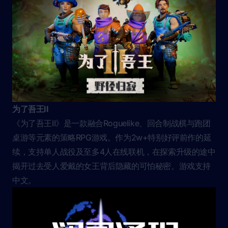
为了吾王II
《为了吾王II》是一款融合Roguelike、回合制战棋与跑团
桌游等元素的策略RPG游戏。作为2w+特别好评前作的延
续，支持单人战役及至多4人在线联机，在探索升级的途中
揭开过去受人爱戴的女王背后隐藏的可怕秘密。游戏支持
中文。