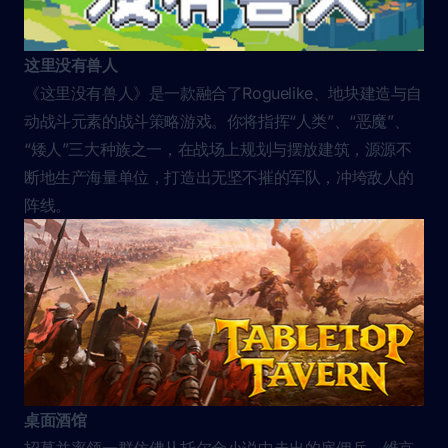
这里没有兽人
《这里没有兽人》是一款融合了Roguelike、地块建造与自
动战斗元素的战斗策略游戏。你将指挥“人类”、“恶魔”、
“矮人”三大种族之一，在战场上规划与摆放建筑，源源不
断地生产海量单位，打造出无坚不摧的军队，冲垮敌人的
阵线。
桌面酒馆
招募并率领一群仿佛从托尔金小说中走出的雇佣兵。维京