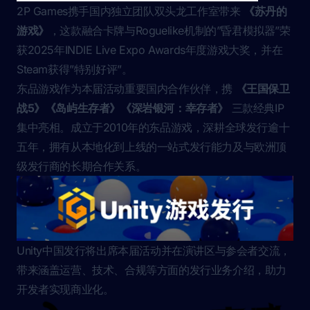
2P Games携手国内独立团队双头龙工作室带来
《苏丹的
游戏》
，这款融合卡牌与Roguelike机制的”昏君模拟器”荣
获2025年INDIE Live Expo Awards年度游戏大奖，并在
Steam获得”特别好评”。
东品游戏作为本届活动重要国内合作伙伴，携
《王国保卫
战5》《岛屿生存者》《深岩银河：幸存者》
三款经典IP
集中亮相。成立于2010年的东品游戏，深耕全球发行逾十
五年，拥有从本地化到上线的一站式发行能力及与欧洲顶
级发行商的长期合作关系。