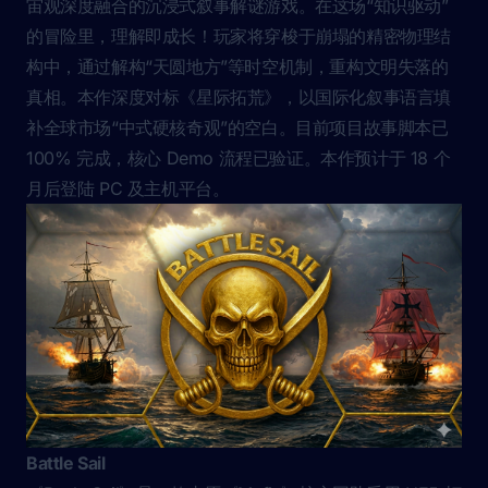
宙观深度融合的沉浸式叙事解谜游戏。在这场“知识驱动”
的冒险里，理解即成长！玩家将穿梭于崩塌的精密物理结
构中，通过解构“天圆地方”等时空机制，重构文明失落的
真相。本作深度对标《星际拓荒》，以国际化叙事语言填
补全球市场“中式硬核奇观”的空白。目前项目故事脚本已
100% 完成，核心 Demo 流程已验证。本作预计于 18 个
月后登陆 PC 及主机平台。
Battle Sail