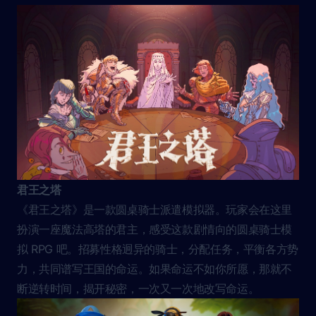
君王之塔
《君王之塔》是一款圆桌骑士派遣模拟器。玩家会在这里
扮演一座魔法高塔的君主，感受这款剧情向的圆桌骑士模
拟 RPG 吧。招募性格迥异的骑士，分配任务，平衡各方势
力，共同谱写王国的命运。如果命运不如你所愿，那就不
断逆转时间，揭开秘密，一次又一次地改写命运。