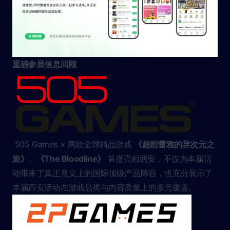
重磅参展信息回顾
505 Games × 两款全球精品游戏
《超能蕾雅的异次元之
旅》
、
《The Bloodline》
首度亮相西安，不仅为本届活
动带来了真正意义上的国际顶级产品阵容，也充分展示了
本届西安活动在游戏品类与内容质量上的多元覆盖。