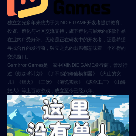
独立之光多年来致力于为INDIE GAME开发者提供教育、
投资、孵化与社区交流支持，旗下孵化与展示的多款作品
在业内广受好评。无论是正在研发中的开发者，还是希望
寻找合作的发行商，独立之光的出席都意味着一个难得的
交流窗口。
Gamirror Games是一家中国INDIE GAME发行商，曾发行
过《戴森球计划》《了不起的修仙模拟器》《火山的女
儿》《烟火》《三伏》《港诡实录》《炼金工厂》《山海
旅人》等上百款游戏，成立至今已经八年。