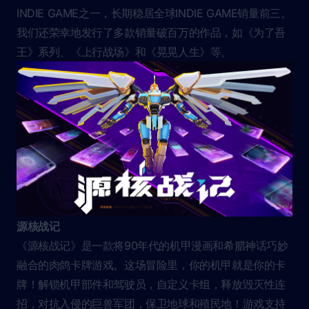
INDIE GAME之一，长期稳居全球INDIE GAME销量前三。
我们还荣幸地发行了多款销量破百万的作品，如《为了吾
王》系列、《上行战场》和《晃晃人生》等。
源核战记
《源核战记》是一款将90年代的机甲漫画和希腊神话巧妙
融合的肉鸽卡牌游戏。这场冒险里，你的机甲就是你的卡
牌！解锁机甲部件和驾驶员，自定义卡组，释放毁灭性连
招，对抗入侵的巨兽军团，保卫地球和殖民地！游戏支持