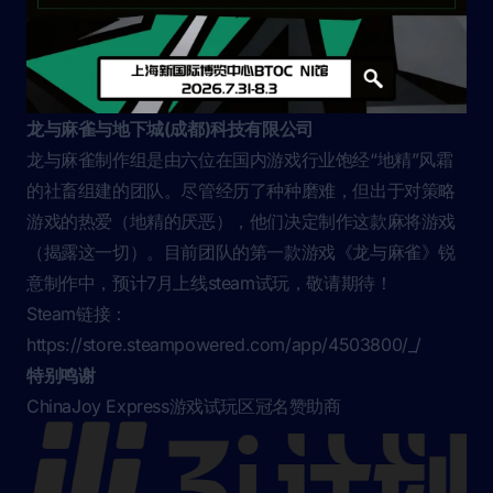
龙与麻雀与地下城(成都)科技有限公司
龙与麻雀制作组是由六位在国内游戏行业饱经“地精”风霜
的社畜组建的团队。尽管经历了种种磨难，但出于对策略
游戏的热爱（地精的厌恶），他们决定制作这款麻将游戏
（揭露这一切）。目前团队的第一款游戏《龙与麻雀》锐
意制作中，预计7月上线steam试玩，敬请期待！
Steam链接：
https://store.steampowered.com/app/4503800/_/
特别鸣谢
ChinaJoy Express游戏试玩区冠名赞助商