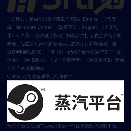
「3i计划」是由法国3i游戏工作室Evil Empire（《恶魔
城：Belmont’s Curse》《波斯王子：Rogue》《土豆兄
弟》）牵头，全球顶尖游戏工作室合力打造的游戏线上发
布会，旨在为玩家带来激动人心的新项目和新消息。自
2024年诞生以来，「3i计划」已经为全球玩家带来了《武
士零》《寻找伪人》《吸血鬼幸存者》《杀戮尖塔2》等独
立佳作的最新动向。
ChinaJoy官方游戏平台合作伙伴
蒸汽平台旨在为广大玩家提供一个优秀的数字游戏平台，