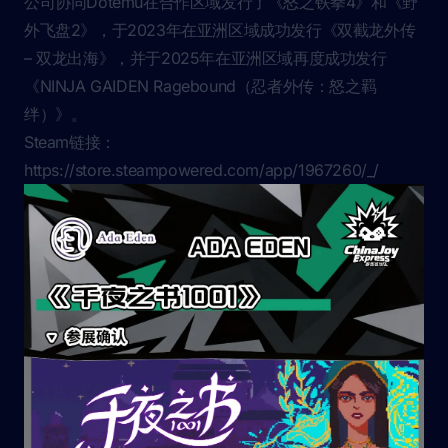
公司协同Dotemu在合作区域发行了《怒之铁拳4》和《野
外飞盘2》，于2023年在亚洲区域成功发行《双截龙外传
– 双龙出海》，并于2025年在亚洲区域再度成功发行
《NINJA GAIDEN Ragebound（忍者外传：怒之羁
绊）》。
Steam链接：
https://store.steampowered.com/app/1967260/_/