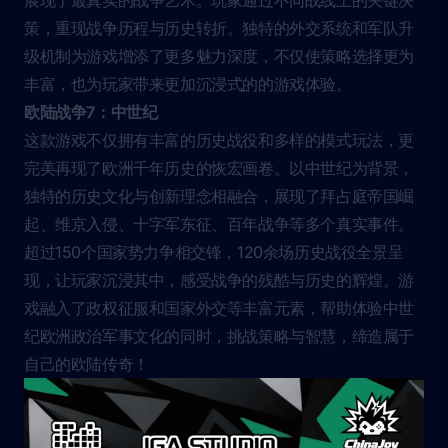
策，重现战争历程与历史转折。独特的外交系统和军队升
级机制为游戏增添了更多魅力深度，不仅使策略选择更为
丰富，也为玩家带来更加沉浸式的的游戏体验。
欧陆战争7：中世纪
这款游戏不仅拥有丰富的历史战役和多样的模式玩法，更
完美再现了欧洲千年历史的恢宏画卷。以中世纪为背景，
独特的历史文化与创新理念相融合，展现了拜占庭帝国崛
起、维京入侵、十字军东征、百年战争等多个真实事件。
超过150个国家势力争相交锋，120余场历史战役全景呈
现，让玩家沉浸其中，感受战争的残酷与历史的辉煌。游
戏融入了政权征服和国家外交等丰富元素，帮助体验中世
纪欧洲政治军事文化的同时，挑战策略与智慧，缔造属于
自己的欧陆传奇！