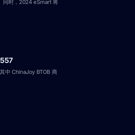
同时，2024 eSmart 将
557
ChinaJoy BTOB 商