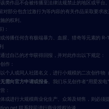
保该类作品不会被传播至法律法规禁止的地区或平台
ion 保留对部分包含过激行为等内容的有关作品采取要求
措施的权利。
容)：
或传播任何含有极端暴力、血腥、猎奇等元素的 R-1
利
者通过自己的才华获得回报，并对此作出以下规定：
团创作：
：以个人或同人社团名义，进行小规模的二次创作物
，
无需向官方申请或报备
。我们乐见创作者“用爱发电
运营：
主体或进行大规模商业化生产、众筹及销售，则必须
tion.net
联系我司进行商业授权洽谈。