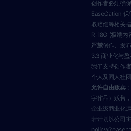
创作者必须确
EaseCat
取赔偿等相关
R-18G (极端内
严禁
创作、发布
3.3 商业化与盈
我们支持创作
个人及同人社
允许自由贩卖
字作品）贩售
企业级商业化
若计划以公司
policy@easeca