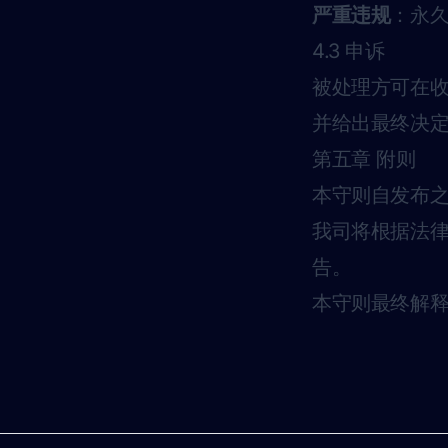
严重违规
：永
4.3 申诉
被处理方可在收
并给出最终决
第五章 附则
本守则自发布
我司将根据法
告。
本守则最终解