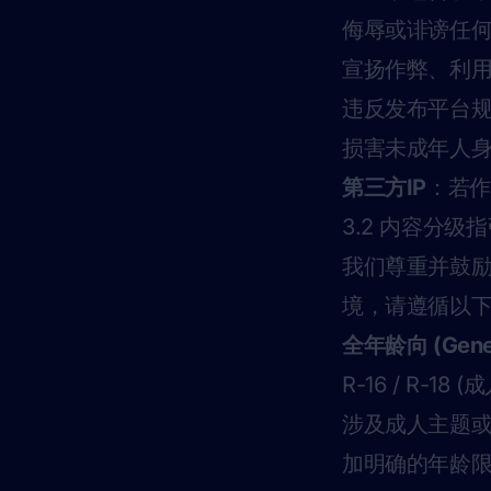
侮辱或诽谤任
宣扬作弊、利
违反发布平台
损害未成年人
第三方IP
：若作
3.2 内容分级
我们尊重并鼓
境，请遵循以
全年龄向 (Gener
R-16 / R-18 
涉及成人主题
加明确的年龄限