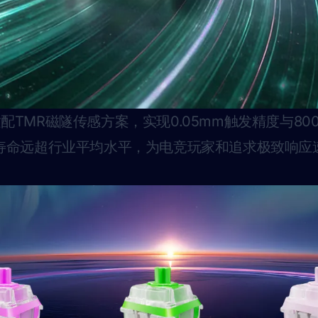
配TMR磁隧传感方案，实现0.05mm触发精度与80
寿命远超行业平均水平，为电竞玩家和追求极致响应