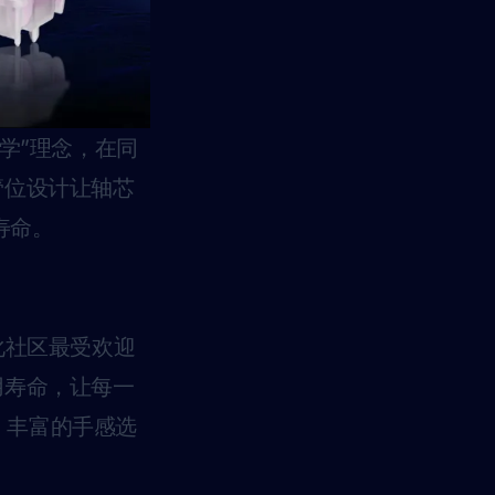
学”理念，在同
管位设计让轴芯
寿命。
化社区最受欢迎
用寿命，让每一
油，丰富的手感选