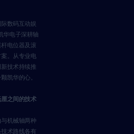
中国国际数码互动娱
，凯华电子深耕轴
摇杆电位器及滚
方案。从专业电
创新技术持续推
一颗凯华的心。
毫厘之间的技术
轴与机械轴两种
条技术路线各有