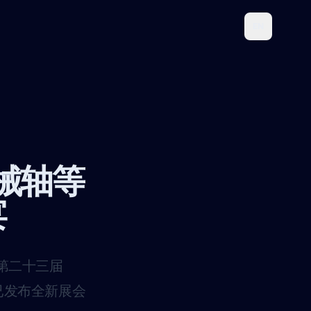
EN
机械轴等
宴
第二十三届
前已发布全新展会